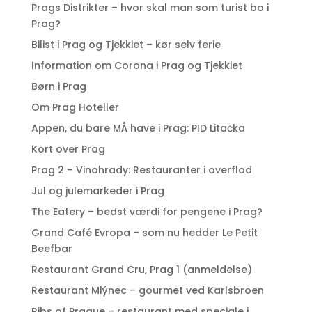
Prags Distrikter – hvor skal man som turist bo i
Prag?
Bilist i Prag og Tjekkiet – kør selv ferie
Information om Corona i Prag og Tjekkiet
Børn i Prag
Om Prag Hoteller
Appen, du bare MÅ have i Prag: PID Litačka
Kort over Prag
Prag 2 – Vinohrady: Restauranter i overflod
Jul og julemarkeder i Prag
The Eatery – bedst værdi for pengene i Prag?
Grand Café Evropa – som nu hedder Le Petit
Beefbar
Restaurant Grand Cru, Prag 1 (anmeldelse)
Restaurant Mlýnec – gourmet ved Karlsbroen
Ribs of Prague – restaurant med speciale i