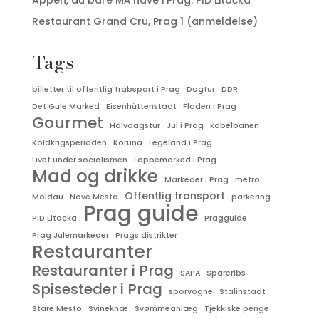
Restaurant Grand Cru, Prag 1 (anmeldelse)
Tags
billetter til offentlig trabsport i Prag
Dagtur
DDR
Det Gule Marked
Eisenhüttenstadt
Floden i Prag
Gourmet
Halvdagstur
Jul i Prag
kabelbanen
Koldkrigsperioden
Koruna
Legeland i Prag
Livet under socialismen
Loppemarked i Prag
Mad og drikke
Markeder i Prag
metro
Offentlig transport
Moldau
Nove Mesto
parkering
Prag guide
PID Litacka
Pragguide
Prag Julemarkeder
Prags distrikter
Restauranter
Restauranter i Prag
SAPA
Spareribs
Spisesteder i Prag
sporvogne
Stalinstadt
Stare Mesto
Svineknæ
Svømmeanlæg
Tjekkiske penge