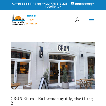
+45 5555 1147 og +420 776 819 223
laus@prag-
hoteller.dk
GRØN Bistro – En lovende ny tilføjelse i Prag
2