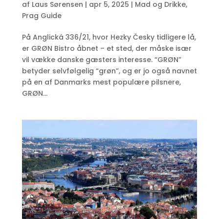
af
Laus Sørensen
|
apr 5, 2025
|
Mad og Drikke
,
Prag Guide
På Anglická 336/21, hvor Hezky Česky tidligere lå,
er GRØN Bistro åbnet – et sted, der måske især
vil vække danske gæsters interesse. “GRØN”
betyder selvfølgelig “grøn”, og er jo også navnet
på en af Danmarks mest populære pilsnere,
GRØN...