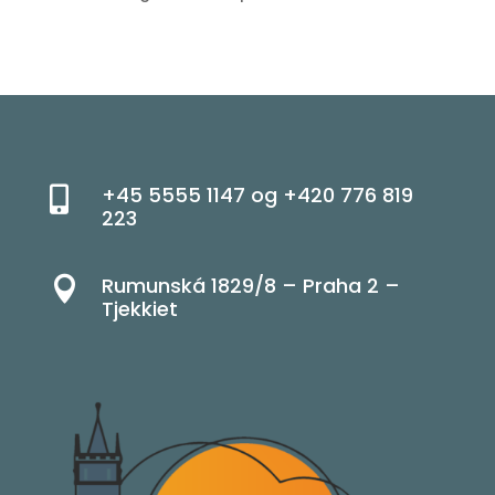
som nu hedder Le Petit Beefbar
+45 5555 1147 og +420 776 819

223
Rumunská 1829/8 – Praha 2 –

Tjekkiet