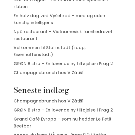
ribben
En halv dag ved Vyšehrad – med og uden
kunstig intelligens
Ngô restaurant – Vietnamesisk familiedrevet
restaurant
Velkommen til Stalinstadt (i dag:
Eisenhüttenstadt)
GRØN Bistro – En lovende ny tilføjelse i Prag 2
Champagnebrunch hos V Zátiší
Seneste indlæg
Champagnebrunch hos V Zátiší
GRØN Bistro – En lovende ny tilføjelse i Prag 2
Grand Café Evropa – som nu hedder Le Petit
Beefbar
Appen, du bare MÅ have i Prag: PID Litačka