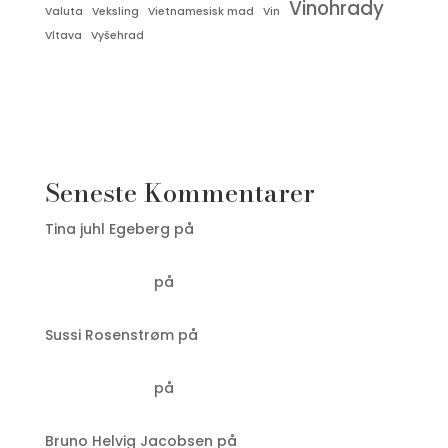
Vinohrady
Valuta
Veksling
Vietnamesisk mad
Vin
Vltava
Vyšehrad
Seneste Kommentarer
Tina juhl Egeberg
på
Appen, du bare MÅ have i
Prag: PID Litačka
Laus Sørensen
på
Valuta i Tjekkiet: den tjekkiske
Koruna
Sussi Rosenstrøm
på
Valuta i Tjekkiet: den
tjekkiske Koruna
Laus Sørensen
på
Grand Café Evropa – som nu
hedder Le Petit Beefbar
Bruno Helvig Jacobsen
på
Grand Café Evropa –