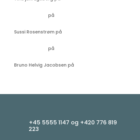
Prag: PID Litačka
Laus Sørensen
på
Valuta i Tjekkiet: den tjekkiske
Koruna
Sussi Rosenstrøm
på
Valuta i Tjekkiet: den
tjekkiske Koruna
Laus Sørensen
på
Grand Café Evropa – som nu
hedder Le Petit Beefbar
Bruno Helvig Jacobsen
på
Grand Café Evropa –
som nu hedder Le Petit Beefbar
+45 5555 1147 og +420 776 819
223