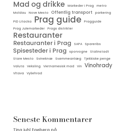
Mad og drikke
Markeder i Prag
metro
Offentlig transport
Moldau
Nove Mesto
parkering
Prag guide
PID Litacka
Pragguide
Prag Julemarkeder
Prags distrikter
Restauranter
Restauranter i Prag
SAPA
Spareribs
Spisesteder i Prag
sporvogne
Stalinstadt
Stare Mesto
Svineknæ
Svømmeanlæg
Tjekkiske penge
Vinohrady
Valuta
Veksling
Vietnamesisk mad
Vin
Vltava
Vyšehrad
Seneste Kommentarer
Tina juhl Egeberg
på
Appen, du bare MÅ have i