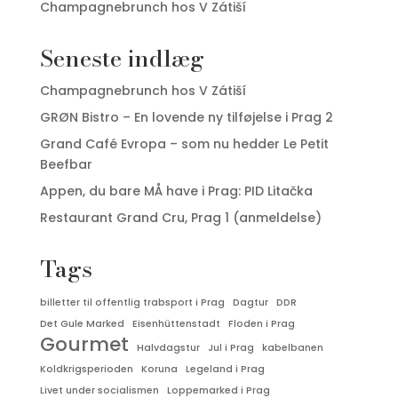
Champagnebrunch hos V Zátiší
Seneste indlæg
Champagnebrunch hos V Zátiší
GRØN Bistro – En lovende ny tilføjelse i Prag 2
Grand Café Evropa – som nu hedder Le Petit
Beefbar
Appen, du bare MÅ have i Prag: PID Litačka
Restaurant Grand Cru, Prag 1 (anmeldelse)
Tags
billetter til offentlig trabsport i Prag
Dagtur
DDR
Det Gule Marked
Eisenhüttenstadt
Floden i Prag
Gourmet
Halvdagstur
Jul i Prag
kabelbanen
Koldkrigsperioden
Koruna
Legeland i Prag
Livet under socialismen
Loppemarked i Prag