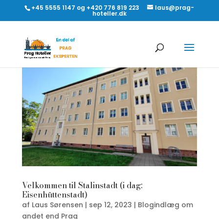
+45 5555 1147 og +420 776 819 223
laus@prag-
hoteller.dk
Velkommen til Stalinstadt (i dag:
Eisenhüttenstadt)
af
Laus Sørensen
|
sep 12, 2023
|
Blogindlæg om
andet end Prag