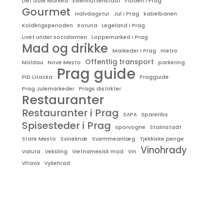
Det Gule Marked
Eisenhüttenstadt
Floden i Prag
Gourmet
Halvdagstur
Jul i Prag
kabelbanen
Koldkrigsperioden
Koruna
Legeland i Prag
Livet under socialismen
Loppemarked i Prag
Mad og drikke
Markeder i Prag
metro
Offentlig transport
Moldau
Nove Mesto
parkering
Prag guide
PID Litacka
Pragguide
Prag Julemarkeder
Prags distrikter
Restauranter
Restauranter i Prag
SAPA
Spareribs
Spisesteder i Prag
sporvogne
Stalinstadt
Stare Mesto
Svineknæ
Svømmeanlæg
Tjekkiske penge
Vinohrady
Valuta
Veksling
Vietnamesisk mad
Vin
Vltava
Vyšehrad