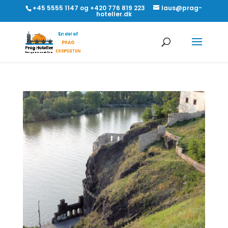
+45 5555 1147 og +420 776 819 223
laus@prag-
hoteller.dk