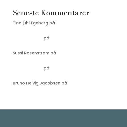
Seneste Kommentarer
Tina juhl Egeberg
på
Appen, du bare MÅ have i
Prag: PID Litačka
Laus Sørensen
på
Valuta i Tjekkiet: den tjekkiske
Koruna
Sussi Rosenstrøm
på
Valuta i Tjekkiet: den
tjekkiske Koruna
Laus Sørensen
på
Grand Café Evropa – som nu
hedder Le Petit Beefbar
Bruno Helvig Jacobsen
på
Grand Café Evropa –
som nu hedder Le Petit Beefbar