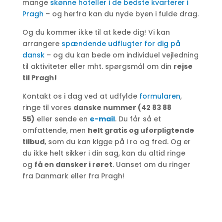
mange
skønne hoteller i de bedste kvarterer i
Pragh
– og herfra kan du nyde byen i fulde drag.
Og du kommer ikke til at kede dig! Vi kan
arrangere
spændende udflugter for dig på
dansk
– og du kan bede om individuel vejledning
til aktiviteter eller mht. spørgsmål om din
rejse
til Pragh!
Kontakt os i dag ved at udfylde
formularen
,
ringe til vores
danske nummer (42 83 88
55)
eller sende en
e-mail
. Du får så et
omfattende, men
helt gratis og uforpligtende
tilbud
, som du kan kigge på i ro og fred. Og er
du ikke helt sikker i din sag, kan du altid ringe
og
få en dansker i røret
. Uanset om du ringer
fra Danmark eller fra Pragh!