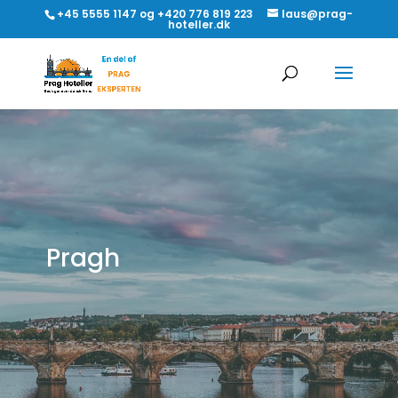
+45 5555 1147 og +420 776 819 223
laus@prag-
hoteller.dk
Pragh