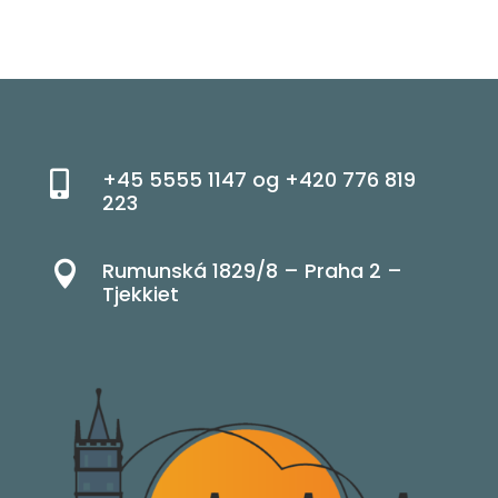
+45 5555 1147 og +420 776 819

223
Rumunská 1829/8 – Praha 2 –

Tjekkiet