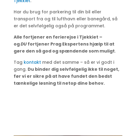
Tjekkiet
.
Har du brug for parkering til din bil eller
transport fra og til lufthavn eller banegård, så
er det selvfølgelig også på programmet.
Alle fortjener en ferierejse i Tjekkiet –
og
DU
fortjener Prag Ekspertens hjælp til at
gøre den så god og spændende som muligt
.
Tag
kontakt
med det samme – så er vi godt i
gang.
Du binder dig selvfølgelig ikke til noget,
før vi er sikre på at have fundet den bedst
tænkelige løsning til netop dine behov.