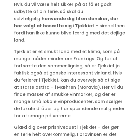
Hvis du vil være helt sikker på at få et godt
udbytte af din ferie, så skal du
selvfølgelig
henvende dig til en dansker, der
har valgt at bosætte sig i Tjekkiet
– simpelthen
fordi han ikke kunne blive færdig med det dejlige
land.
Tjekkiet er et smukt land med et klima, som på
mange måder minder om Frankrigs. Og for at
fortsætte den sammenligning, så er Tjekkiet jo
faktisk også et ganske interessant vinland. Hvis
du ferierer i Tjekkiet, kan du overveje så at sige
at starte østfra – i Mæhren (Moravia). Her vil du
finde masser af smukke vinmarker, og der er
mange små lokale vinproducenter, som sælger
de lokale dråber og har spændende muligheder
for at smage på varerne.
Glæd dig over prisniveauet i Tjekkiet – det gør
en ferie helt overkommelig. I provinsen er det