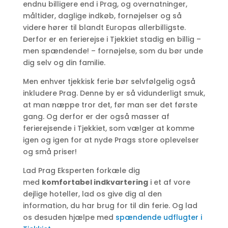
endnu billigere end i Prag, og overnatninger,
måltider, daglige indkøb, fornøjelser og så
videre hører til blandt Europas allerbilligste.
Derfor er en ferierejse i Tjekkiet stadig en billig –
men spændende! – fornøjelse, som du bør unde
dig selv og din familie.
Men enhver tjekkisk ferie bør selvfølgelig også
inkludere Prag. Denne by er så vidunderligt smuk,
at man næppe tror det, før man ser det første
gang. Og derfor er der også masser af
ferierejsende i Tjekkiet, som vælger at komme
igen og igen for at nyde Prags store oplevelser
og små priser!
Lad Prag Eksperten forkæle dig
med
komfortabel indkvartering
i et af vore
dejlige hoteller, lad os give dig al den
information, du har brug for til din ferie. Og lad
os desuden hjælpe med
spændende udflugter i